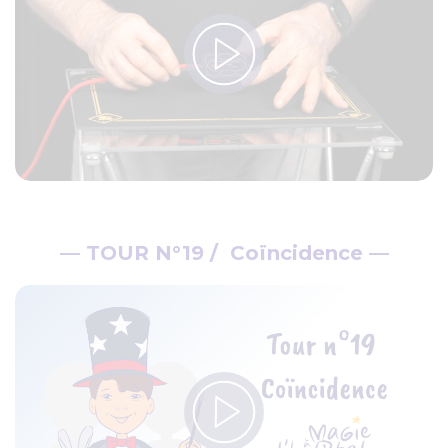
— TOUR N°19 / Coïncidence —