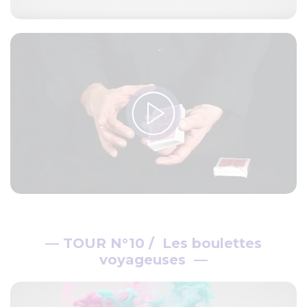
—
TOUR N°10 / Les boulettes
voyageuses
—