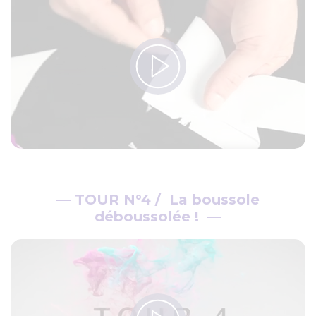
—
TOUR N°4 / La boussole
déboussolée !
—