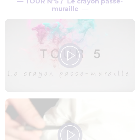
—
TOUR N°5 / Le crayon passe-
muraille
—