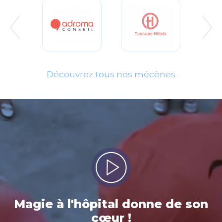
isses
En 
Adroma
Touraine
rgne
Conseil
Hôtels
ir +
En savoir +
En savoir +
Découvrez tous nos mécènes
Magie à l'hôpital donne de son
cœur !