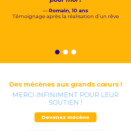
—
Romain, 10 ans
Témoignage après la réalisation d’un rêve
Des mécènes aux grands cœurs !
MERCI INFINIMENT POUR LEUR
SOUTIEN !
Devenez mécène
se
le de
ance
P