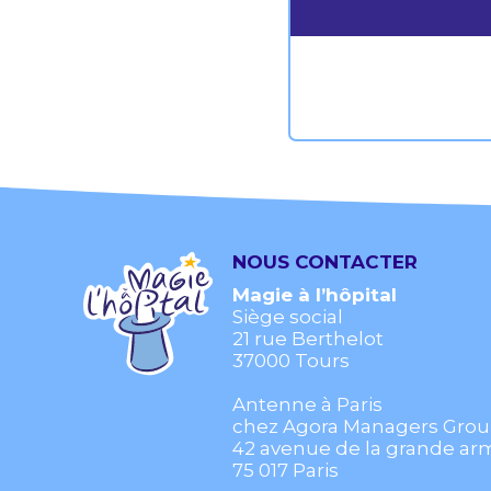
NOUS CONTACTER
Magie à l’hôpital
Siège social
21 rue Berthelot
37000 Tours
Antenne à Paris
chez Agora Managers Gro
42 avenue de la grande a
75 017 Paris