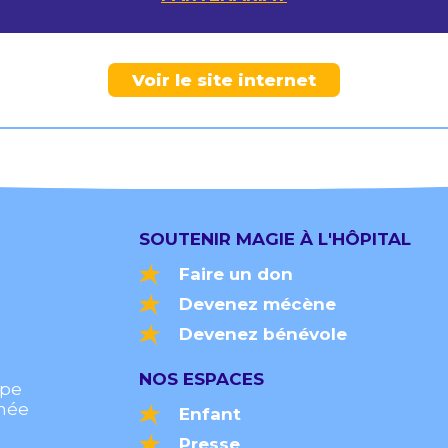
Voir le site internet
SOUTENIR MAGIE À L'HÔPITAL
Faire un don
Devenez mécène
Devenez bénévole
NOS ESPACES
upe
rmée
Enfant
Presse