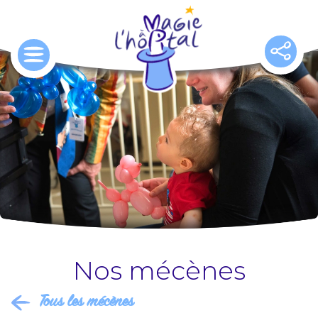
Aller
au
contenu
principal
Nos mécènes
Tous les mécènes